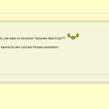
eln, wie wäre es mit einem "Sylvester-Muli-Chat"??
 kannst Du den Lauf des Flusses verändern!