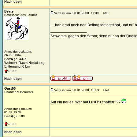
Nach oben
Beate
Verfasst am: 20.01.2008, 11:39
Titel:
Betreiberin des Forums
.....hab grad noch nen Beitrag fertiggetippt, und nu'
_________________
Schwimm' gegen den Strom; denn nur an der Quelle
Anmeldungsdatum:
26.02.2004
Beitr�ge: 4375
Wohnort: Raum Heidelberg
Entfernung: 0 km
Nach oben
Gast56
Verfasst am: 20.01.2008, 18:39
Titel:
Erfahrener Benutzer
Auf ein neues: Wer hat Lust zu chatten???
Anmeldungsdatum:
01.01.1970
Beitr�ge: 180
Nach oben