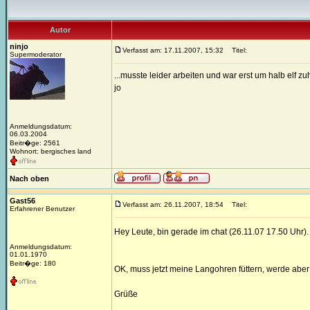
Autor
ninjo
Verfasst am: 17.11.2007, 15:32
Titel:
Supermoderator
...musste leider arbeiten und war erst um halb elf zu
jo
Anmeldungsdatum:
06.03.2004
Beitr�ge: 2561
Wohnort: bergisches land
Nach oben
Gast56
Verfasst am: 26.11.2007, 18:54
Titel:
Erfahrener Benutzer
Hey Leute, bin gerade im chat (26.11.07 17.50 Uhr)
Anmeldungsdatum:
01.01.1970
Beitr�ge: 180
OK, muss jetzt meine Langohren füttern, werde abe
Grüße