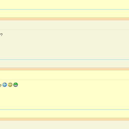
??
??