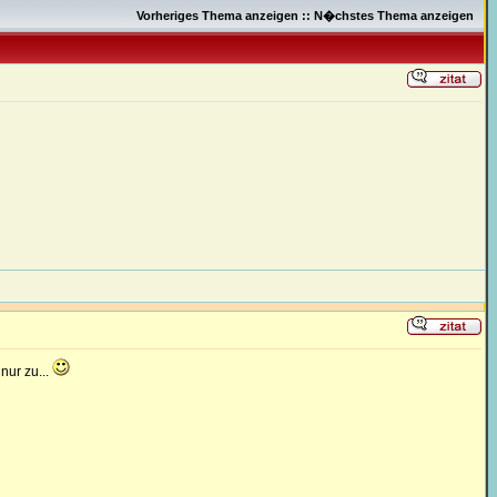
Vorheriges Thema anzeigen
::
N�chstes Thema anzeigen
nur zu...