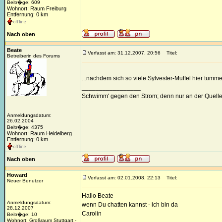
Beitr�ge: 609
Wohnort: Raum Freiburg
Entfernung: 0 km
Nach oben
Beate
Verfasst am: 31.12.2007, 20:56
Titel:
Betreiberin des Forums
...nachdem sich so viele Sylvester-Muffel hier tumm
_________________
Schwimm' gegen den Strom; denn nur an der Quelle
Anmeldungsdatum:
26.02.2004
Beitr�ge: 4375
Wohnort: Raum Heidelberg
Entfernung: 0 km
Nach oben
Howard
Verfasst am: 02.01.2008, 22:13
Titel:
Neuer Benutzer
Hallo Beate
Anmeldungsdatum:
wenn Du chatten kannst - ich bin da
28.12.2007
Carolin
Beitr�ge: 10
Wohnort: Großraum Stuttgart -