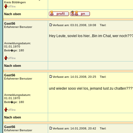
Kreis Böblingen
Nach oben
Gast56
Verfasst am: 03.01.2008, 19:08
Titel:
Erfahrener Benutzer
Hey Leute, soviel los hier...Bin im Chat, wer noch??
Anmeldungsdatum:
01.01.1970
Beitr�ge: 180
Nach oben
Gast56
Verfasst am: 14.01.2008, 20:25
Titel:
Erfahrener Benutzer
und wieder sooo viel los, jemand lust zu chatten??
Anmeldungsdatum:
01.01.1970
Beitr�ge: 180
Nach oben
Gast56
Verfasst am: 14.01.2008, 20:42
Titel:
Erfahrener Benutzer