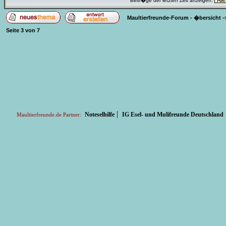
Beitr�ge der letzten Zeit anzeigen:
Maultierfreunde-Forum - �bersicht
-
Seite
3
von
7
|
Noteselhilfe
IG Esel- und Mulifreunde Deutschland
Maultierfreunde.de Partner: