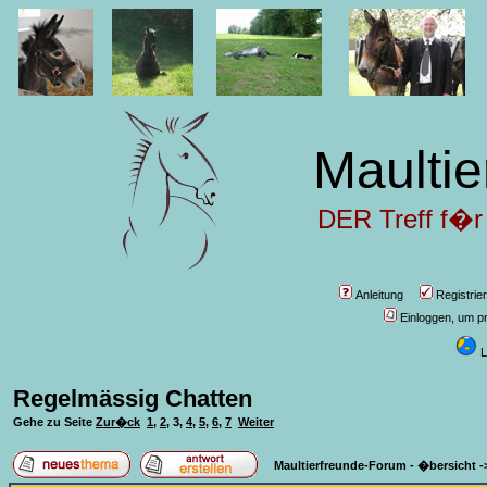
Maultie
DER Treff f�r
Anleitung
Registrie
Einloggen, um pr
L
Regelmässig Chatten
Gehe zu Seite
Zur�ck
1
,
2
,
3
,
4
,
5
,
6
,
7
Weiter
Maultierfreunde-Forum - �bersicht
-