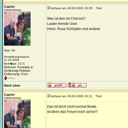
Caprivi
Verfasst am: 09.03.2008, 01:05
Titel:
Administrator
Was ist den im Chat los?
Lauter fremde User.
Heini, Rosa Schlüpfer und andere.
Alter: 66
Anmeldungsdatum:
11.10.2004
Beitr�ge: 2171
Wohnort: Fockbek in
Schleswig-Holstein
Entfernung: 0 km
Nach oben
Caprivi
Verfasst am: 09.03.2008, 01:11
Titel:
Administrator
Das ist doch nicht normal Beate.
Ist denn das Forum noch sicher?