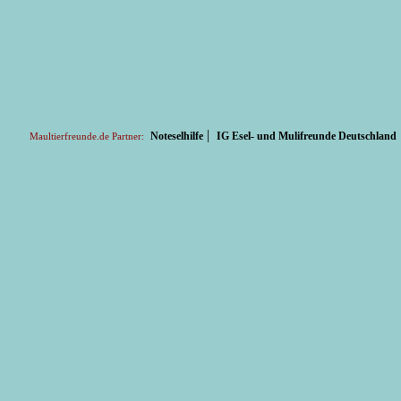
|
Noteselhilfe
IG Esel- und Mulifreunde Deutschland
Maultierfreunde.de Partner: