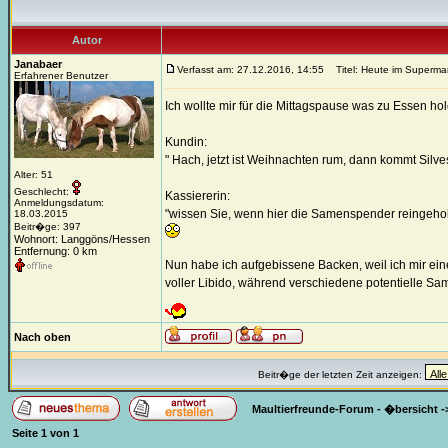
Autor
Janabaer
Verfasst am: 27.12.2016, 14:55
Titel: Heute im Supermar
Erfahrener Benutzer
Ich wollte mir für die Mittagspause was zu Essen ho
Kundin:
" Hach, jetzt ist Weihnachten rum, dann kommt Silve
Alter: 51
Geschlecht:
Kassiererin:
Anmeldungsdatum:
"wissen Sie, wenn hier die Samenspender reingeholt 
18.03.2015
Beitr�ge: 397
Wohnort: Langgöns/Hessen
Entfernung: 0 km
Nun habe ich aufgebissene Backen, weil ich mir ein
voller Libido, während verschiedene potentielle Sa
Nach oben
Beitr�ge der letzten Zeit anzeigen:
Maultierfreunde-Forum - �bersicht
-
Seite
1
von
1