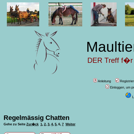
Maultie
DER Treff f�r
Anleitung
Registrie
Einloggen, um pr
L
Regelmässig Chatten
Gehe zu Seite
Zur�ck
1
,
2
,
3
,
4
,
5
,
6
,
7
Weiter