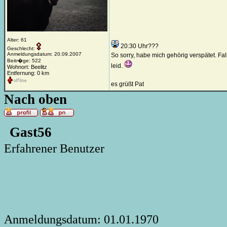
Alter: 61
20:30 Uhr???
Geschlecht:
Anmeldungsdatum: 20.09.2007
So sorry, habe mich gehörig verspätet. Fal
Beitr�ge: 522
leid.
Wohnort: Beelitz
Entfernung: 0 km
es grüßt Pat
Nach oben
Gast56
Erfahrener Benutzer
Anmeldungsdatum: 01.01.1970