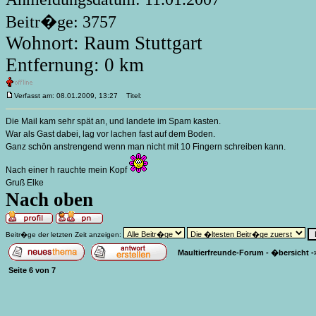
Beitr�ge: 3757
Wohnort: Raum Stuttgart
Entfernung: 0 km
Verfasst am: 08.01.2009, 13:27
Titel:
Die Mail kam sehr spät an, und landete im Spam kasten.
War als Gast dabei, lag vor lachen fast auf dem Boden.
Ganz schön anstrengend wenn man nicht mit 10 Fingern schreiben kann.
Nach einer h rauchte mein Kopf
Gruß Elke
Nach oben
Beitr�ge der letzten Zeit anzeigen:
Maultierfreunde-Forum - �bersicht
-
Seite
6
von
7