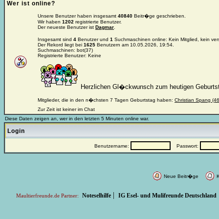
Wer ist online?
Unsere Benutzer haben insgesamt
40840
Beitr�ge geschrieben.
Wir haben
1202
registrierte Benutzer.
Der neueste Benutzer ist
Dagmar
.
Insgesamt sind
4
Benutzer und
1
Suchmaschinen online: Kein Mitglied, kein ver
Der Rekord liegt bei
1625
Benutzern am 10.05.2026, 19:54.
Suchmaschinen: bot(37)
Registrierte Benutzer: Keine
Herzlichen Gl�ckwunsch zum heutigen Geburts
Mitglieder, die in den n�chsten 7 Tagen Geburtstag haben:
Christian Spang (46
Zur Zeit ist keiner im Chat
Diese Daten zeigen an, wer in den letzten 5 Minuten online war.
Login
Benutzername:
Passwort:
Neue Beitr�ge
K
|
Noteselhilfe
IG Esel- und Mulifreunde Deutschland
Maultierfreunde.de Partner: