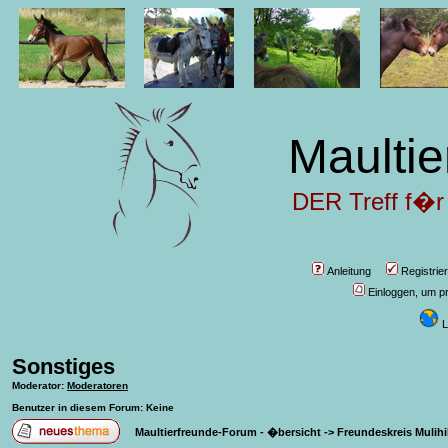
Maultie
DER Treff f�r
Anleitung
Registrie
Einloggen, um pr
L
Sonstiges
Moderator
:
Moderatoren
Benutzer in diesem Forum: Keine
Maultierfreunde-Forum - �bersicht
->
Freundeskreis Mulihi