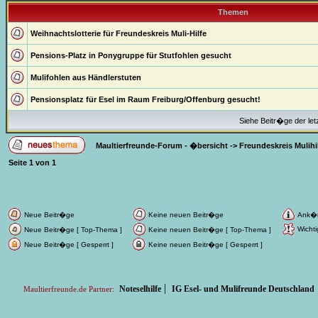
Themen
Weihnachtslotterie für Freundeskreis Muli-Hilfe
Pensions-Platz in Ponygruppe für Stutfohlen gesucht
Mulifohlen aus Händlerstuten
Pensionsplatz für Esel im Raum Freiburg/Offenburg gesucht!
Siehe Beitr�ge der let
Maultierfreunde-Forum - �bersicht
->
Freundeskreis Mulihi
Seite
1
von
1
Neue Beitr�ge
Keine neuen Beitr�ge
Ank�
Wichti
Neue Beitr�ge [ Top-Thema ]
Keine neuen Beitr�ge [ Top-Thema ]
Neue Beitr�ge [ Gesperrt ]
Keine neuen Beitr�ge [ Gesperrt ]
|
Noteselhilfe
IG Esel- und Mulifreunde Deutschland
Maultierfreunde.de Partner: