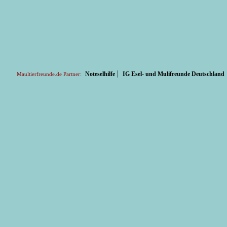
|
Noteselhilfe
IG Esel- und Mulifreunde Deutschland
Maultierfreunde.de Partner: