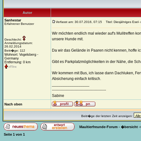
Autor
Sanhestar
Verfasst am: 30.07.2016, 07:15
Titel: Diesjähriges Esel- 
Erfahrener Benutzer
Wir möchten endlich mal wieder auf's Mulitreffen 
unsere Hunde mit.
Geschlecht:
Anmeldungsdatum:
26.02.2014
Da wir das Gelände in Paaren nicht kennen, hoffe ic
Beitr�ge: 112
Wohnort: Vogelsberg -
Germany
Gibt es Parkplatzmöglichkeiten in der Nähe, die Sc
Entfernung: 0 km
Wir kommen mit Bus, ich lasse dann Dachluken, Fenst
Absicherung einfach kritisch.
_________________
-------------------------------------------
Sabine
Nach oben
Beitr�ge der letzten Zeit anzeigen:
Maultierfreunde-Forum - �bersicht
-
Seite
1
von
1