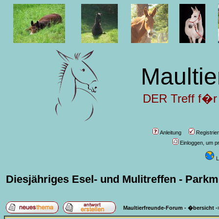
Maultie
DER Treff f�r
Anleitung
Registrie
Einloggen, um pr
L
Diesjähriges Esel- und Mulitreffen - Parkm
Maultierfreunde-Forum - �bersicht
-