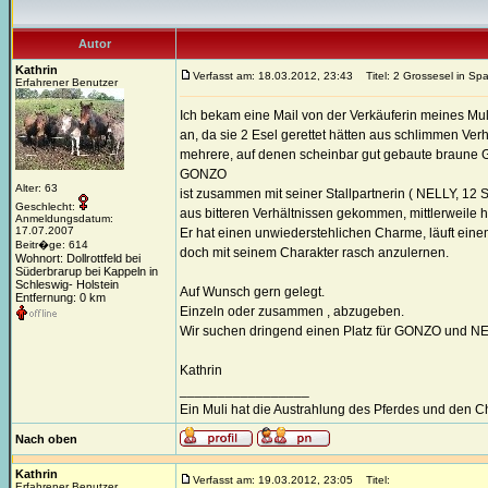
Autor
Kathrin
Verfasst am: 18.03.2012, 23:43
Titel: 2 Grossesel in Sp
Erfahrener Benutzer
Ich bekam eine Mail von der Verkäuferin meines Mul
an, da sie 2 Esel gerettet hätten aus schlimmen Ver
mehrere, auf denen scheinbar gut gebaute braune Gr
GONZO
Alter: 63
ist zusammen mit seiner Stallpartnerin ( NELLY, 12 S
Geschlecht:
aus bitteren Verhältnissen gekommen, mittlerweile
Anmeldungsdatum:
17.07.2007
Er hat einen unwiederstehlichen Charme, läuft eine
Beitr�ge: 614
doch mit seinem Charakter rasch anzulernen.
Wohnort: Dollrottfeld bei
Süderbrarup bei Kappeln in
Schleswig- Holstein
Auf Wunsch gern gelegt.
Entfernung: 0 km
Einzeln oder zusammen , abzugeben.
Wir suchen dringend einen Platz für GONZO und N
Kathrin
_________________
Ein Muli hat die Austrahlung des Pferdes und den 
Nach oben
Kathrin
Verfasst am: 19.03.2012, 23:05
Titel:
Erfahrener Benutzer