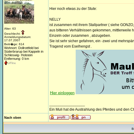
Hier noch etwas zu der Stute:
NELLY
ist zusammen mit ihrem Stallpartner ( siehe GONZO
Alter: 63
aus bitteren Verhältnissen gekommen, mittlerweile
Geschlecht:
Einzeln oder zusammen , abzugeben.
Anmeldungsdatum:
17.07.2007
Sie ist sehr sicher gefahren, ein -zwei und mehrspä
Beitr�ge: 614
Tragend vom Eselhengst .
Wohnort: Dollrottfeld bei
Süderbrarup bei Kappeln in
Schleswig- Holstein
Entfernung: 0 km
Hier einloggen
_________________
Ein Muli hat die Austrahlung des Pferdes und den 
Nach oben
B