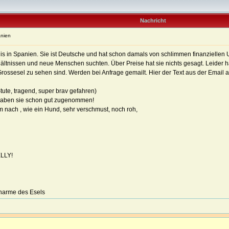
Nachricht
anien
is in Spanien. Sie ist Deutsche und hat schon damals von schlimmen finanziellen U
hältnissen und neue Menschen suchten. Über Preise hat sie nichts gesagt. Leider ha
ossesel zu sehen sind. Werden bei Anfrage gemailt. Hier der Text aus der Email 
tute, tragend, super brav gefahren)
 haben sie schon gut zugenommen!
m nach , wie ein Hund, sehr verschmust, noch roh,
ELLY!
Charme des Esels