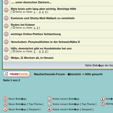
..... unter deutschen Dächern...
Bitte lesen-sehr lang-aber wichtig. Benötige Hilfe
[
Gehe zu Seite:
1
...
3
,
4
,
5
]
Eselstute und Shetty-Muli-Wallach zu vermitteln
Rodeo bei Krämer
[
Gehe zu Seite:
1
,
2
]
wichtige Online-Petition Schlachtung
Verschoben:
Ponymulifohlen in der Schweiz/Nähe D
Hilfe, demnächst gibt es Hundekinder bei uns
[
Gehe zu Seite:
1
...
4
,
5
,
6
]
Welpe, 11 Wochen alt, in Hessen
Siehe Beitr�ge der let
Maultierfreunde-Forum - �bersicht
->
Hilfe gesucht
Seite
1
von
2
Neue Beitr�ge
Keine neuen Beitr�ge
Ank�
Wichti
Neue Beitr�ge [ Top-Thema ]
Keine neuen Beitr�ge [ Top-Thema ]
Neue Beitr�ge [ Gesperrt ]
Keine neuen Beitr�ge [ Gesperrt ]