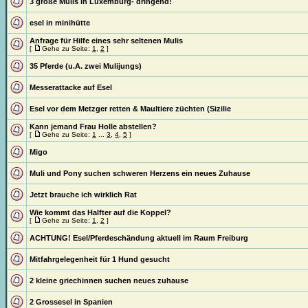
3 große Mulis in Luxemburg- dringend!
esel in minihütte
Anfrage für Hilfe eines sehr seltenen Mulis
[
Gehe zu Seite:
1
,
2
]
35 Pferde (u.A. zwei Mulijungs)
Messerattacke auf Esel
Esel vor dem Metzger retten & Maultiere züchten (Sizilie
Kann jemand Frau Holle abstellen?
[
Gehe zu Seite:
1
...
3
,
4
,
5
]
Migo
Muli und Pony suchen schweren Herzens ein neues Zuhause
Jetzt brauche ich wirklich Rat
Wie kommt das Halfter auf die Koppel?
[
Gehe zu Seite:
1
,
2
]
ACHTUNG! Esel/Pferdeschändung aktuell im Raum Freiburg
Mitfahrgelegenheit für 1 Hund gesucht
2 kleine griechinnen suchen neues zuhause
2 Grossesel in Spanien