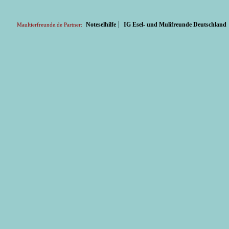
|
Noteselhilfe
IG Esel- und Mulifreunde Deutschland
Maultierfreunde.de Partner: