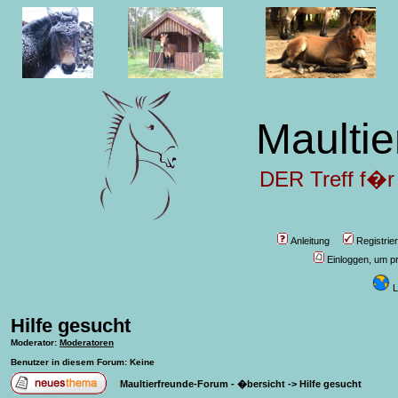
Maultie
DER Treff f�r
Anleitung
Registrie
Einloggen, um pr
L
Hilfe gesucht
Moderator
:
Moderatoren
Benutzer in diesem Forum: Keine
Maultierfreunde-Forum - �bersicht
->
Hilfe gesucht