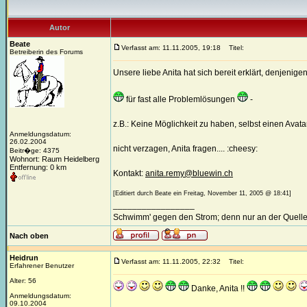
Autor
Beate
Verfasst am: 11.11.2005, 19:18
Titel:
Betreiberin des Forums
Unsere liebe Anita hat sich bereit erklärt, denjenig
für fast alle Problemlösungen
-
z.B.: Keine Möglichkeit zu haben, selbst einen Avata
Anmeldungsdatum:
26.02.2004
nicht verzagen, Anita fragen.... :cheesy:
Beitr�ge: 4375
Wohnort: Raum Heidelberg
Entfernung: 0 km
Kontakt:
anita.remy@bluewin.ch
[Editiert durch Beate ein Freitag, November 11, 2005 @ 18:41]
_________________
Schwimm' gegen den Strom; denn nur an der Quelle
Nach oben
Heidrun
Verfasst am: 11.11.2005, 22:32
Titel:
Erfahrener Benutzer
Alter: 56
Danke, Anita !!
Anmeldungsdatum:
09.10.2004