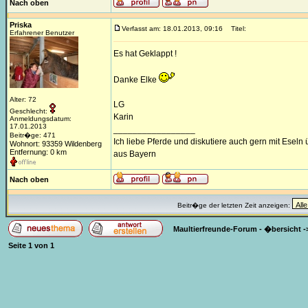
Nach oben
Priska
Verfasst am: 18.01.2013, 09:16
Titel:
Erfahrener Benutzer
Es hat Geklappt !
Danke Elke
Alter: 72
LG
Geschlecht:
Karin
Anmeldungsdatum:
17.01.2013
_________________
Beitr�ge: 471
Ich liebe Pferde und diskutiere auch gern mit Eseln
Wohnort: 93359 Wildenberg
Entfernung: 0 km
aus Bayern
Nach oben
Beitr�ge der letzten Zeit anzeigen:
Maultierfreunde-Forum - �bersicht
-
Seite
1
von
1