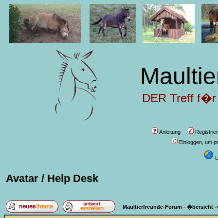
Maultie
DER Treff f�r
Anleitung
Registrie
Einloggen, um pr
L
Avatar / Help Desk
Maultierfreunde-Forum - �bersicht
-