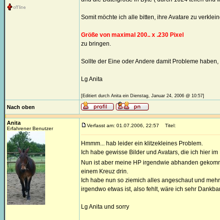
Somit möchte ich alle bitten, ihre Avatare zu verklei
Größe von maximal 200.. x .230 Pixel
zu bringen.
Sollte der Eine oder Andere damit Probleme haben, b
Lg Anita
[Editiert durch Anita ein Dienstag, Januar 24, 2006 @ 10:57]
Nach oben
Anita
Verfasst am: 01.07.2006, 22:57
Titel:
Erfahrener Benutzer
Hmmm... hab leider ein klitzekleines Problem.
Ich habe gewisse Bilder und Avatars, die ich hier 
Nun ist aber meine HP irgendwie abhanden gekomm
einem Kreuz drin.
Ich habe nun so ziemich alles angeschaut und meh
irgendwo etwas ist, also fehlt, wäre ich sehr Dan
Lg Anita und sorry