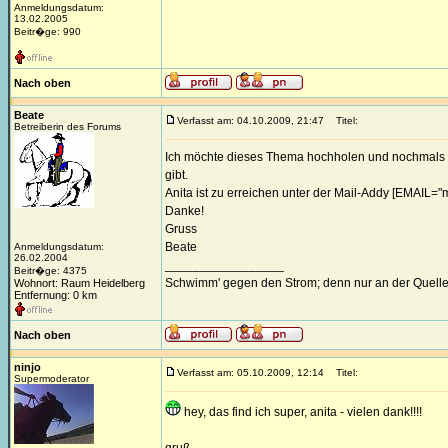
Anmeldungsdatum:
13.02.2005
Beitr�ge: 990
Nach oben
Beate
Verfasst am: 04.10.2009, 21:47
Titel:
Betreiberin des Forums
Ich möchte dieses Thema hochholen und nochmals dr
gibt.
Anita ist zu erreichen unter der Mail-Addy [EMAIL
Danke!
Gruss
Beate
Anmeldungsdatum:
26.02.2004
_________________
Beitr�ge: 4375
Schwimm' gegen den Strom; denn nur an der Quelle
Wohnort: Raum Heidelberg
Entfernung: 0 km
Nach oben
ninjo
Verfasst am: 05.10.2009, 12:14
Titel:
Supermoderator
hey, das find ich super, anita - vielen dank!!!!