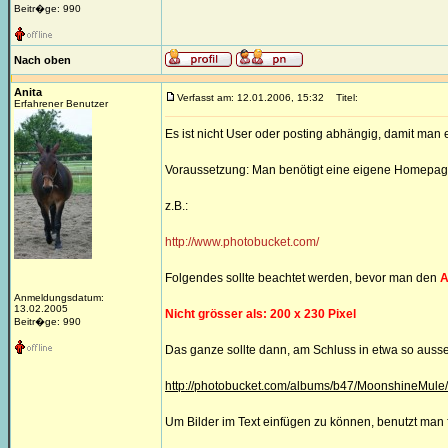
Beitr�ge: 990
Nach oben
Anita
Verfasst am: 12.01.2006, 15:32
Titel:
Erfahrener Benutzer
Es ist nicht User oder posting abhängig, damit man 
Voraussetzung: Man benötigt eine eigene Homepage
z.B.:
http://www.photobucket.com/
Folgendes sollte beachtet werden, bevor man den
A
Anmeldungsdatum:
13.02.2005
Nicht grösser als: 200 x 230 Pixel
Beitr�ge: 990
Das ganze sollte dann, am Schluss in etwa so auss
http://photobucket.com/albums/b47/MoonshineMule
Um Bilder im Text einfügen zu können, benutzt man