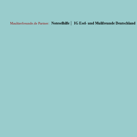
|
Noteselhilfe
IG Esel- und Mulifreunde Deutschland
Maultierfreunde.de Partner: