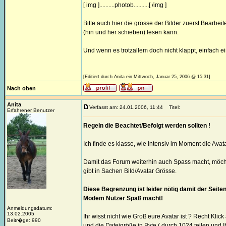
[ img ]..........photob..........[ /img ]
Bitte auch hier die grösse der Bilder zuerst Bearbei
(hin und her schieben) lesen kann.
Und wenn es trotzallem doch nicht klappt, einfach e
[Editiert durch Anita ein Mittwoch, Januar 25, 2006 @ 15:31]
Nach oben
Anita
Verfasst am: 24.01.2006, 11:44
Titel:
Erfahrener Benutzer
Regeln die Beachtet/Befolgt werden sollten !
Ich finde es klasse, wie intensiv im Moment die Ava
Damit das Forum weiterhin auch Spass macht, möch
gibt in Sachen Bild/Avatar Grösse.
Diese Begrenzung ist leider nötig damit der Seit
Modem Nutzer Spaß macht!
Anmeldungsdatum:
13.02.2005
Ihr wisst nicht wie Groß eure Avatar ist ? Recht Kli
Beitr�ge: 990
und die Dateigröße in Byte ( durch 1024 teilen und I