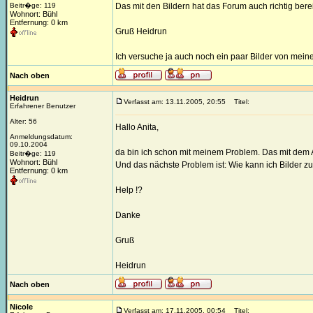
Beitr�ge: 119
Das mit den Bildern hat das Forum auch richtig berei
Wohnort: Bühl
Entfernung: 0 km
Gruß Heidrun
Ich versuche ja auch noch ein paar Bilder von meine
Nach oben
Heidrun
Verfasst am: 13.11.2005, 20:55
Titel:
Erfahrener Benutzer
Alter: 56
Hallo Anita,
Anmeldungsdatum:
09.10.2004
da bin ich schon mit meinem Problem. Das mit dem A
Beitr�ge: 119
Wohnort: Bühl
Und das nächste Problem ist: Wie kann ich Bilder zu 
Entfernung: 0 km
Help !?
Danke
Gruß
Heidrun
Nach oben
Nicole
Verfasst am: 17.11.2005, 00:54
Titel: