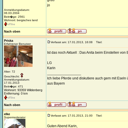
gruß
jo
Anmeldungsdatum:
06.03.2004
Beitr�ge: 2561
Wohnort: bergisches land
Nach oben
Priska
Verfasst am: 17.01.2013, 16:08
Titel:
Erfahrener Benutzer
Ist das noch Aktuell : Das Anita beim Einstellen von Bi
LG
Karin
Alter: 72
_________________
Geschlecht:
Ich liebe Pferde und diskutiere auch gern mit Eseln
Anmeldungsdatum:
17.01.2013
aus Bayern
Beitr�ge: 471
Wohnort: 93359 Wildenberg
Entfernung: 0 km
Nach oben
elke
Verfasst am: 17.01.2013, 21:00
Titel:
Supermoderator
Guten Abend Karin,