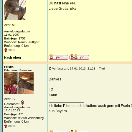
Du hast eine PN.
Liebe Grüße Elke
Alter: 59
Anmeldungsdatum:
11.01.2007
Beitr�ge: 3757
Wohnort: Raum Stuttgart
Entfernung: 0 km
Nach oben
Priska
Verfasst am: 17.01.2013, 21:28
Titel:
Erfahrener Benutzer
Danke !
LG
Karin
Alter: 72
_________________
Geschlecht:
Ich liebe Pferde und diskutiere auch gern mit Eseln
Anmeldungsdatum:
17.01.2013
aus Bayern
Beitr�ge: 471
Wohnort: 93359 Wildenberg
Entfernung: 0 km