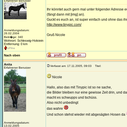
Erfahrener Benutzer
Ihr könntet auch gern mal unter folgender Adresse 
(fängt dann mit [img] an).
Guckt es euch an, ist super einfach und ohne das ihr
http://www.tinypic.com/
Anmeldungsdatum:
26.02.2004
Gruß Nicole
Beitr�ge: 340
Wohnort: Schleswig-Holstein
Entfernung: 0 km
Nach oben
Anita
Verfasst am: 17.11.2005, 09:03
Titel:
Erfahrener Benutzer
Nicole
Hallo, also das mit Tinypic ist so ne sache,
die Bilder bleiben nur eine gewisse Zeit drin, und d
macht es schwupps und tschüss.
Also nicht unbedingt
das wahre
Und schon stehst wieder mit abgesägten Hosen da
Anmeldungsdatum:
13.02.2005