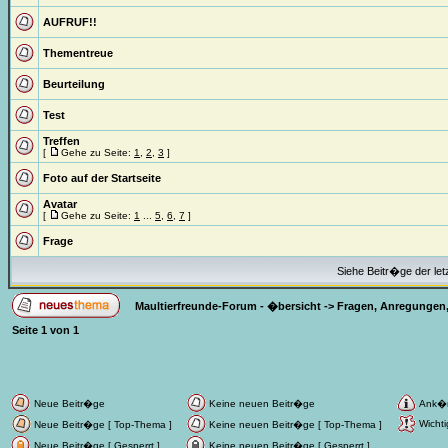
AUFRUF!!
Thementreue
Beurteilung
Test
Treffen
[
Gehe zu Seite:
1
,
2
,
3
]
Foto auf der Startseite
Avatar
[
Gehe zu Seite:
1
...
5
,
6
,
7
]
Frage
Siehe Beitr�ge der let
Maultierfreunde-Forum - �bersicht
->
Fragen, Anregungen,
Seite
1
von
1
Neue Beitr�ge
Keine neuen Beitr�ge
Ank�
Wichti
Neue Beitr�ge [ Top-Thema ]
Keine neuen Beitr�ge [ Top-Thema ]
Neue Beitr�ge [ Gesperrt ]
Keine neuen Beitr�ge [ Gesperrt ]