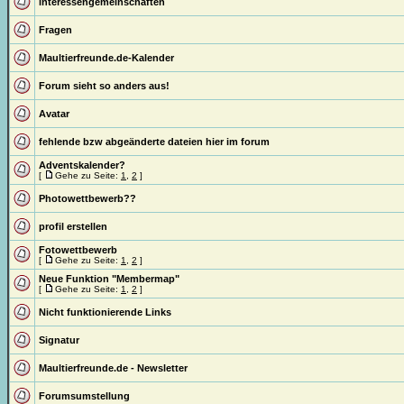
interessengemeinschaften
Fragen
Maultierfreunde.de-Kalender
Forum sieht so anders aus!
Avatar
fehlende bzw abgeänderte dateien hier im forum
Adventskalender?
[
Gehe zu Seite:
1
,
2
]
Photowettbewerb??
profil erstellen
Fotowettbewerb
[
Gehe zu Seite:
1
,
2
]
Neue Funktion "Membermap"
[
Gehe zu Seite:
1
,
2
]
Nicht funktionierende Links
Signatur
Maultierfreunde.de - Newsletter
Forumsumstellung