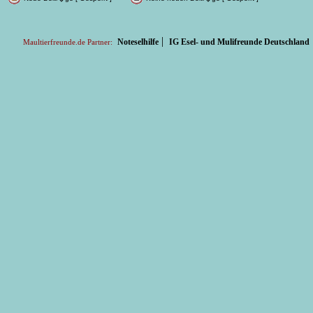
|
Noteselhilfe
IG Esel- und Mulifreunde Deutschland
Maultierfreunde.de Partner: