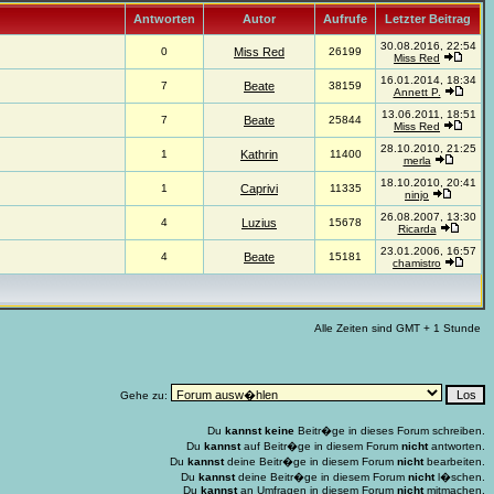
Antworten
Autor
Aufrufe
Letzter Beitrag
30.08.2016, 22:54
0
Miss Red
26199
Miss Red
16.01.2014, 18:34
7
Beate
38159
Annett P.
13.06.2011, 18:51
7
Beate
25844
Miss Red
28.10.2010, 21:25
1
Kathrin
11400
merla
18.10.2010, 20:41
1
Caprivi
11335
ninjo
26.08.2007, 13:30
4
Luzius
15678
Ricarda
23.01.2006, 16:57
4
Beate
15181
chamistro
Alle Zeiten sind GMT + 1 Stunde
Gehe zu:
Du
kannst keine
Beitr�ge in dieses Forum schreiben.
Du
kannst
auf Beitr�ge in diesem Forum
nicht
antworten.
Du
kannst
deine Beitr�ge in diesem Forum
nicht
bearbeiten.
Du
kannst
deine Beitr�ge in diesem Forum
nicht
l�schen.
Du
kannst
an Umfragen in diesem Forum
nicht
mitmachen.