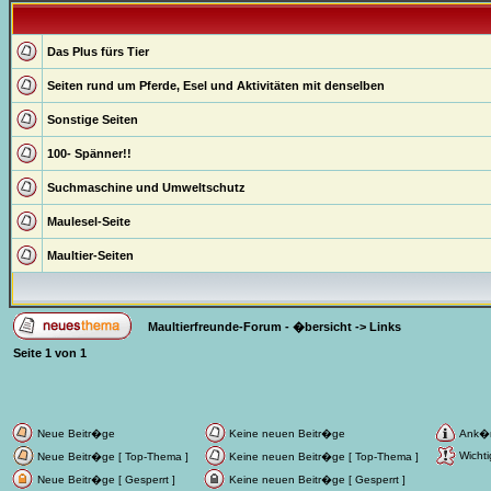
Das Plus fürs Tier
Seiten rund um Pferde, Esel und Aktivitäten mit denselben
Sonstige Seiten
100- Spänner!!
Suchmaschine und Umweltschutz
Maulesel-Seite
Maultier-Seiten
Maultierfreunde-Forum - �bersicht
->
Links
Seite
1
von
1
Neue Beitr�ge
Keine neuen Beitr�ge
Ank�
Wichti
Neue Beitr�ge [ Top-Thema ]
Keine neuen Beitr�ge [ Top-Thema ]
Neue Beitr�ge [ Gesperrt ]
Keine neuen Beitr�ge [ Gesperrt ]