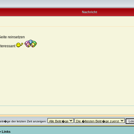
Nachricht
Seite reinsetzen
nteressant
eitr�ge der letzten Zeit anzeigen:
>
Links