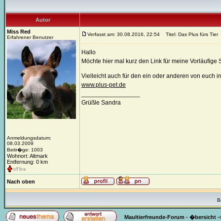
Autor
Miss Red
Verfasst am: 30.08.2016, 22:54
Titel: Das Plus fürs Tier
Erfahrener Benutzer
Hallo
Möchte hier mal kurz den Link für meine Vorläufige 
Vielleicht auch für den ein oder anderen von euch i
www.plus-pet.de
_________________
Grüßle Sandra
Anmeldungsdatum:
08.03.2009
Beitr�ge: 1003
Wohnort: Altmark
Entfernung: 0 km
Nach oben
B
Maultierfreunde-Forum - �bersicht
-