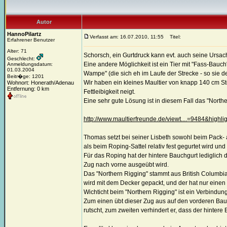
Autor
HannoPilartz
Verfasst am: 16.07.2010, 11:55
Titel:
Erfahrener Benutzer
Alter: 71
Schorsch, ein Gurtdruck kann evt. auch seine Ursac
Geschlecht:
Eine andere Möglichkeit ist ein Tier mit "Fass-Bauc
Anmeldungsdatum:
01.03.2004
Wampe" (die sich eh im Laufe der Strecke - so sie de
Beitr�ge: 1201
Wir haben ein kleines Maultier von knapp 140 cm S
Wohnort: Honerath/Adenau
Entfernung: 0 km
Fettleibigkeit neigt.
Eine sehr gute Lösung ist in diesem Fall das "Nort
http://www.maultierfreunde.de/viewt....=9484&highl
Thomas setzt bei seiner Lisbeth sowohl beim Pack- al
als beim Roping-Sattel relativ fest gegurtet wird und 
Für das Roping hat der hintere Bauchgurt lediglich
Zug nach vorne ausgeübt wird.
Das "Northern Rigging" stammt aus British Columbia, 
wird mit dem Decker gepackt, und der hat nur einen
Wichticht beim "Northern Rigging" ist ein Verbind
Zum einen übt dieser Zug aus auf den vorderen Bauc
rutscht, zum zweiten verhindert er, dass der hintere 