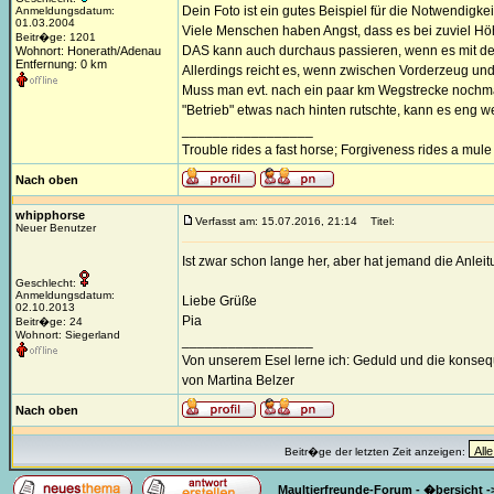
Dein Foto ist ein gutes Beispiel für die Notwendigk
Anmeldungsdatum:
01.03.2004
Viele Menschen haben Angst, dass es bei zuviel Hö
Beitr�ge: 1201
DAS kann auch durchaus passieren, wenn es mit de
Wohnort: Honerath/Adenau
Entfernung: 0 km
Allerdings reicht es, wenn zwischen Vorderzeug und 
Muss man evt. nach ein paar km Wegstrecke nochmals
"Betrieb" etwas nach hinten rutschte, kann es eng 
_________________
Trouble rides a fast horse; Forgiveness rides a mule
Nach oben
whipphorse
Verfasst am: 15.07.2016, 21:14
Titel:
Neuer Benutzer
Ist zwar schon lange her, aber hat jemand die Anle
Geschlecht:
Anmeldungsdatum:
Liebe Grüße
02.10.2013
Pia
Beitr�ge: 24
Wohnort: Siegerland
_________________
Von unserem Esel lerne ich: Geduld und die konse
von Martina Belzer
Nach oben
Beitr�ge der letzten Zeit anzeigen:
Maultierfreunde-Forum - �bersicht
-