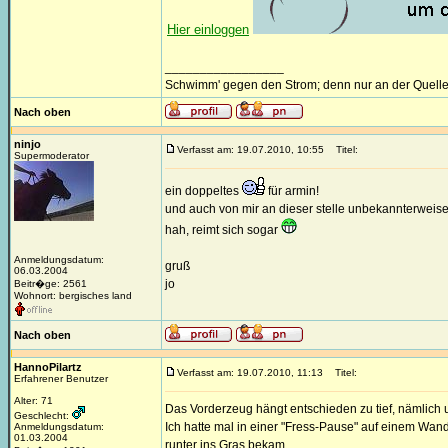
Hier einloggen
_________________
Schwimm' gegen den Strom; denn nur an der Quelle
Nach oben
ninjo
Verfasst am: 19.07.2010, 10:55
Titel:
Supermoderator
ein doppeltes
für armin!
und auch von mir an dieser stelle unbekannterweise 
hah, reimt sich sogar
Anmeldungsdatum:
gruß
06.03.2004
jo
Beitr�ge: 2561
Wohnort: bergisches land
Nach oben
HannoPilartz
Verfasst am: 19.07.2010, 11:13
Titel:
Erfahrener Benutzer
Alter: 71
Das Vorderzeug hängt entschieden zu tief, nämlich
Geschlecht:
Ich hatte mal in einer "Fress-Pause" auf einem Wand
Anmeldungsdatum:
01.03.2004
runter ins Gras bekam.