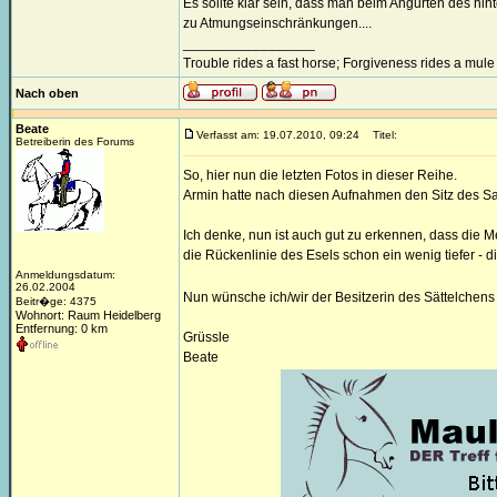
Es sollte klar sein, dass man beim Angurten des hin
zu Atmungseinschränkungen....
_________________
Trouble rides a fast horse; Forgiveness rides a mule
Nach oben
Beate
Verfasst am: 19.07.2010, 09:24
Titel:
Betreiberin des Forums
So, hier nun die letzten Fotos in dieser Reihe.
Armin hatte nach diesen Aufnahmen den Sitz des Sat
Ich denke, nun ist auch gut zu erkennen, dass die Me
die Rückenlinie des Esels schon ein wenig tiefer - 
Anmeldungsdatum:
26.02.2004
Nun wünsche ich/wir der Besitzerin des Sättelchens 
Beitr�ge: 4375
Wohnort: Raum Heidelberg
Entfernung: 0 km
Grüssle
Beate