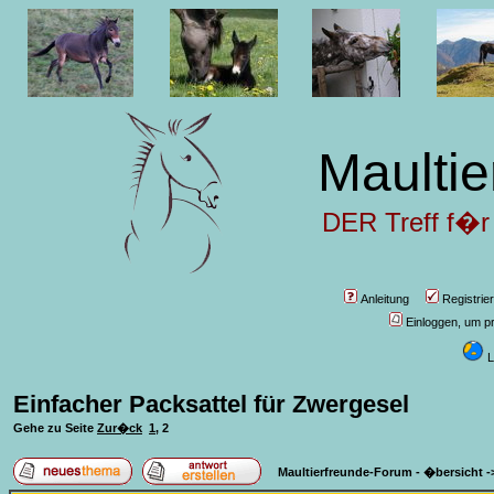
Maultie
DER Treff f�r
Anleitung
Registrie
Einloggen, um pr
L
Einfacher Packsattel für Zwergesel
Gehe zu Seite
Zur�ck
1
,
2
Maultierfreunde-Forum - �bersicht
-