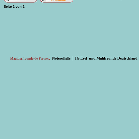
Seite
2
von
2
|
Noteselhilfe
IG Esel- und Mulifreunde Deutschland
Maultierfreunde.de Partner: