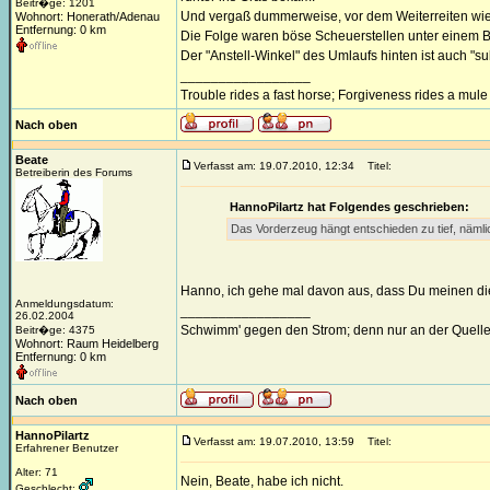
Beitr�ge: 1201
Und vergaß dummerweise, vor dem Weiterreiten wied
Wohnort: Honerath/Adenau
Entfernung: 0 km
Die Folge waren böse Scheuerstellen unter einem Bu
Der "Anstell-Winkel" des Umlaufs hinten ist auch "su
_________________
Trouble rides a fast horse; Forgiveness rides a mule
Nach oben
Beate
Verfasst am: 19.07.2010, 12:34
Titel:
Betreiberin des Forums
HannoPilartz hat Folgendes geschrieben:
Das Vorderzeug hängt entschieden zu tief, näml
Hanno, ich gehe mal davon aus, dass Du meinen d
Anmeldungsdatum:
_________________
26.02.2004
Schwimm' gegen den Strom; denn nur an der Quelle
Beitr�ge: 4375
Wohnort: Raum Heidelberg
Entfernung: 0 km
Nach oben
HannoPilartz
Verfasst am: 19.07.2010, 13:59
Titel:
Erfahrener Benutzer
Alter: 71
Nein, Beate, habe ich nicht.
Geschlecht: