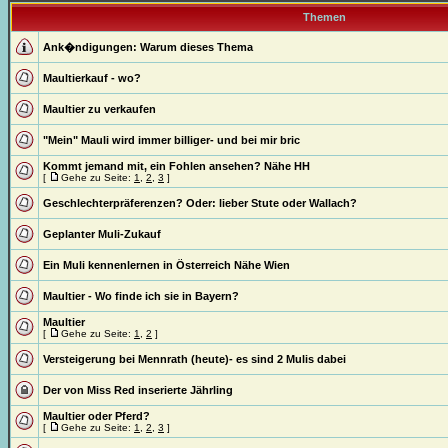
Themen
Ank�ndigungen:
Warum dieses Thema
Maultierkauf - wo?
Maultier zu verkaufen
"Mein" Mauli wird immer billiger- und bei mir bric
Kommt jemand mit, ein Fohlen ansehen? Nähe HH
[
Gehe zu Seite:
1
,
2
,
3
]
Geschlechterpräferenzen? Oder: lieber Stute oder Wallach?
Geplanter Muli-Zukauf
Ein Muli kennenlernen in Österreich Nähe Wien
Maultier - Wo finde ich sie in Bayern?
Maultier
[
Gehe zu Seite:
1
,
2
]
Versteigerung bei Mennrath (heute)- es sind 2 Mulis dabei
Der von Miss Red inserierte Jährling
Maultier oder Pferd?
[
Gehe zu Seite:
1
,
2
,
3
]