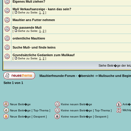
Eigenes Muli ziehen?
Muli Verkaufsanzeige - kann das sein?
[
Gehe zu Seite:
1
,
2
]
Maultier ans Futter nehmen
Das passende Muli
[
Gehe zu Seite:
1
,
2
]
ordentliche Maultiere
Suche Muli- und finde keins
Grundsätzliche Gedanken zum Mulikauf
[
Gehe zu Seite:
1
,
2
]
Siehe Beitr�ge der let
Maultierfreunde-Forum - �bersicht
->
Mulisuche und Begi
Seite
1
von
1
Neue Beitr�ge
Keine neuen Beitr�ge
Ank�
Wichti
Neue Beitr�ge [ Top-Thema ]
Keine neuen Beitr�ge [ Top-Thema ]
Neue Beitr�ge [ Gesperrt ]
Keine neuen Beitr�ge [ Gesperrt ]