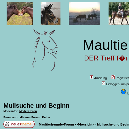
Maultie
DER Treff f�r
Anleitung
Registrie
Einloggen, um pr
L
Mulisuche und Beginn
Moderator
:
Moderatoren
Benutzer in diesem Forum: Keine
Maultierfreunde-Forum - �bersicht
->
Mulisuche und Begi