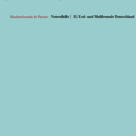
|
Noteselhilfe
IG Esel- und Mulifreunde Deutschland
Maultierfreunde.de Partner: