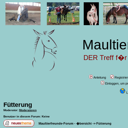
Maultie
DER Treff f�r
Anleitung
Registrie
Einloggen, um pr
L
Fütterung
Moderator
:
Moderatoren
Benutzer in diesem Forum: Keine
Maultierfreunde-Forum - �bersicht
->
Fütterung