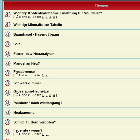
Themen
Wichtig:
Kohlenhydratarme Ernährung für Maultiere!?
[
Gehe zu Seite:
1
,
2
,
3
,
4
]
Wichtig:
Mineralfutter-Tabelle
Baumhasel - Hasenußbaum
Salz
Futter- bzw Heuanalysen
Mangel an Heu?
Fressbremse
[
Gehe zu Seite:
1
,
2
]
Schwarzkümmel
Grossraum-Heunetze
[
Gehe zu Seite:
1
,
2
,
3
,
4
]
"sabbern" nach wiedengang?
Heulagerung
Schild "Füttern verboten"
heuernte - wann?
[
Gehe zu Seite:
1
,
2
]