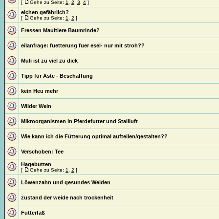
[
Gehe zu Seite:
1
,
2
,
3
,
4
]
eichen gefährlich?
[
Gehe zu Seite:
1
,
2
]
Fressen Maultiere Baumrinde?
eilanfrage: fuetterung fuer esel- nur mit stroh??
Muli ist zu viel zu dick
Tipp für Äste - Beschaffung
kein Heu mehr
Wilder Wein
Mikroorganismen in Pferdefutter und Stallluft
Wie kann ich die Fütterung optimal aufteilen/gestalten??
Verschoben:
Tee
Hagebutten
[
Gehe zu Seite:
1
,
2
]
Löwenzahn und gesundes Weiden
zustand der weide nach trockenheit
Futterfaß