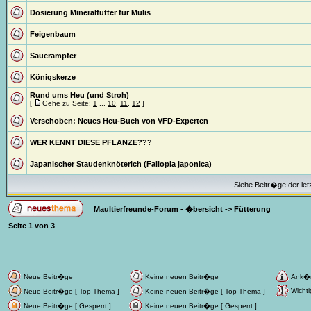
Dosierung Mineralfutter für Mulis
Feigenbaum
Sauerampfer
Königskerze
Rund ums Heu (und Stroh)
[
Gehe zu Seite:
1
...
10
,
11
,
12
]
Verschoben:
Neues Heu-Buch von VFD-Experten
WER KENNT DIESE PFLANZE???
Japanischer Staudenknöterich (Fallopia japonica)
Siehe Beitr�ge der let
Maultierfreunde-Forum - �bersicht
->
Fütterung
Seite
1
von
3
Neue Beitr�ge
Keine neuen Beitr�ge
Ank�
Wichti
Neue Beitr�ge [ Top-Thema ]
Keine neuen Beitr�ge [ Top-Thema ]
Neue Beitr�ge [ Gesperrt ]
Keine neuen Beitr�ge [ Gesperrt ]