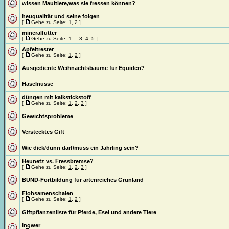
wissen Maultiere,was sie fressen können?
heuqualität und seine folgen
[
Gehe zu Seite:
1
,
2
]
mineralfutter
[
Gehe zu Seite:
1
...
3
,
4
,
5
]
Apfeltrester
[
Gehe zu Seite:
1
,
2
]
Ausgediente Weihnachtsbäume für Equiden?
Haselnüsse
düngen mit kalkstickstoff
[
Gehe zu Seite:
1
,
2
,
3
]
Gewichtsprobleme
Verstecktes Gift
Wie dick/dünn darf/muss ein Jährling sein?
Heunetz vs. Fressbremse?
[
Gehe zu Seite:
1
,
2
,
3
]
BUND-Fortbildung für artenreiches Grünland
Flohsamenschalen
[
Gehe zu Seite:
1
,
2
]
Giftpflanzenliste für Pferde, Esel und andere Tiere
Ingwer