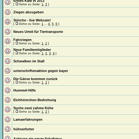
Erstes Kalb in 2013
[
Gehe zu Seite:
1
,
2
]
Ziegen abzugeben
Störche - live Webcam!
[
Gehe zu Seite:
1
...
4
,
5
,
6
]
Neues Urteil für Tiertransporte
Fahrziegen
[
Gehe zu Seite:
1
,
2
]
Neue Familiemitglieder
[
Gehe zu Seite:
1
,
2
,
3
,
4
]
Schwalben im Stall
unterschriftenaktion gegen bayer
Die Gänse kommen zurück
[
Gehe zu Seite:
1
,
2
]
Hummel-Hilfe
Eichhörnchen-Bedrohung
Suche zwei zahme Kühe
[
Gehe zu Seite:
1
,
2
]
Lamaerfahrungen
hühnerfutter
Achtung ein neuer Schafvirus