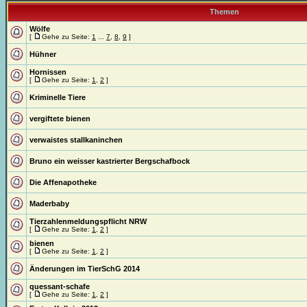
Themen
Wölfe
[
Gehe zu Seite:
1
...
7
,
8
,
9
]
Hühner
Hornissen
[
Gehe zu Seite:
1
,
2
]
Kriminelle Tiere
vergiftete bienen
verwaistes stallkaninchen
Bruno ein weisser kastrierter Bergschafbock
Die Affenapotheke
Maderbaby
Tierzahlenmeldungspflicht NRW
[
Gehe zu Seite:
1
,
2
]
bienen
[
Gehe zu Seite:
1
,
2
]
Änderungen im TierSchG 2014
quessant-schafe
[
Gehe zu Seite:
1
,
2
]