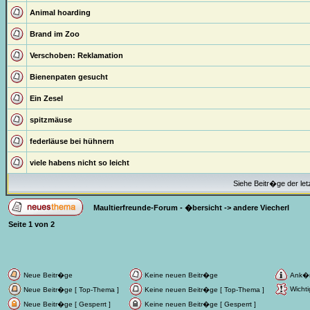
Animal hoarding
Brand im Zoo
Verschoben:
Reklamation
Bienenpaten gesucht
Ein Zesel
spitzmäuse
federläuse bei hühnern
viele habens nicht so leicht
Siehe Beitr�ge der let
Maultierfreunde-Forum - �bersicht
->
andere Viecherl
Seite
1
von
2
Neue Beitr�ge
Keine neuen Beitr�ge
Ank�
Wichti
Neue Beitr�ge [ Top-Thema ]
Keine neuen Beitr�ge [ Top-Thema ]
Neue Beitr�ge [ Gesperrt ]
Keine neuen Beitr�ge [ Gesperrt ]