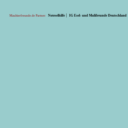
|
Noteselhilfe
IG Esel- und Mulifreunde Deutschland
Maultierfreunde.de Partner: