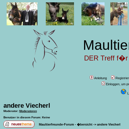
Maultie
DER Treff f�r
Anleitung
Registrie
Einloggen, um pr
L
andere Viecherl
Moderator
:
Moderatoren
Benutzer in diesem Forum: Keine
Maultierfreunde-Forum - �bersicht
->
andere Viecherl